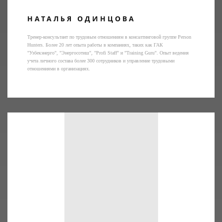
НАТАЛЬЯ ОДИНЦОВА
Тренер-консультант по трудовым отношениям в консалтинговой группе Person
Hunters. Более 20 лет опыта работы в компаниях, таких как ГАК
"Узбекэнерго", "Энергосотиш", "Profi Staff" и "Training Guru". Опыт ведения
учета личного состава более 300 сотрудников и управление трудовыми
отношениями в организациях.