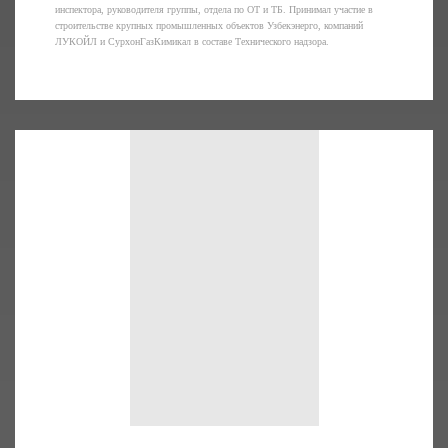
инспектора, руководителя группы, отдела по ОТ и ТБ. Принимал участие в
строительстве крупных промышленных объектов Узбекэнерго, компаний
ЛУКОЙЛ и СурхонГазКимикал в составе Технического надзора.