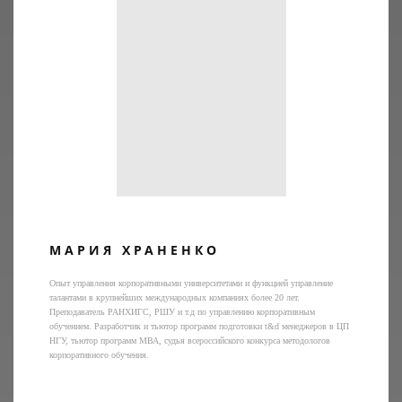
МАРИЯ ХРАНЕНКО
Опыт управления корпоративными университетами и функцией управление
талантами в крупнейших международных компаниях более 20 лет.
Преподаватель РАНХИГС, РШУ и т.д по управлению корпоративным
обучением. Разработчик и тьютор программ подготовки t&d менеджеров в ЦП
НГУ, тьютор программ МВА, судья всероссийского конкурса методологов
корпоративного обучения.