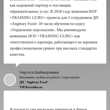
как надежный партнер и поставщик
образовательных услуг. В 2018 году компания НОУ
«TRAINING GURU» провела для 3 сотрудников ДП
«Anglesey Food» 39 часов обучения по курсу
«Управление персоналом». Мы рекомендуем
компанию НОУ «TRAINING GURU» как
ответственного партнера, работающего на хорошем
профессиональном уровне при высоких стандартах
качества.
Нарги
са Баймирзаева
Начальник службы по работе с персоналом
ДП "Anglesey Food"
ТМ Korzinka.uz
Я посетила уже несколько тренингов в Person