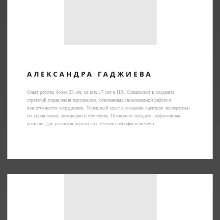
АЛЕКСАНДРА ГАДЖИЕВА
Опыт работы более 23 лет, из них 17 лет в HR. Специалист в создании
стратегий управления персоналом, основанных на командной работе и
вовлеченности сотрудников. Успешный опыт в создании «центров экспертизы»
по управлению, мотивации и обучению. Позволяет находить эффективные
решения для развития персонала с учетом специфики бизнеса.