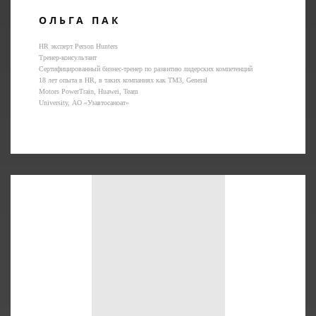
ОЛЬГА ПАК
HR эксперт Person Hunters
Тренер-консультант
Сертифицированный бизнес-тренер по развитию лидерских компетенций
18 лет опыта в HR, в таких компаниях как TM3, General
Motors PowerTrain, Huawei, Team
University, АО «Узавтосаноат»