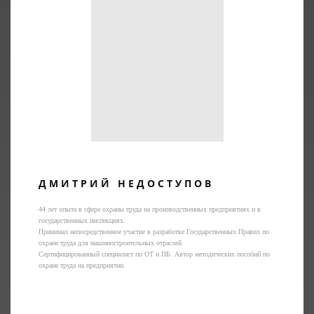
ДМИТРИЙ НЕДОСТУПОВ
44 лет опыта в сфере охраны труда на производственных предприятиях и в
государственных инспекциях.
Принимал непосредственное участие в разработке Государственных Правил по
охране труда для машиностроительных отраслей.
Сертифицированный специалист по ОТ и ПБ. Автор методических пособий по
охране труда на предприятии.