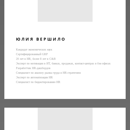
ЮЛИЯ ВЕРШИЛО
Кандидат экономических наук
Сертифицированный GRP
20 лет в HR, более 8 лет в C&B
Эксперт по мотивации в ИТ, банках, продажах, контакт-центрах и бэк-офисах
Разработчик HR-дашбордов
Специалист по анализу рынка труда и HR-стратегиям
Эксперт по автоматизации HR
Специалист по бюджетированию HR