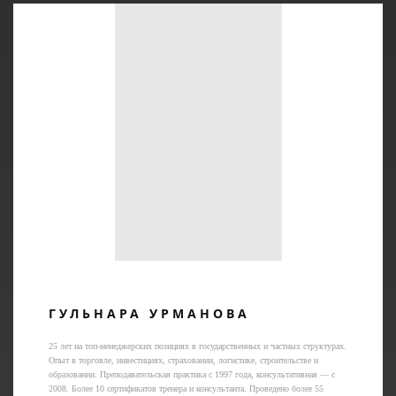
ГУЛЬНАРА УРМАНОВА
25 лет на топ-менеджерских позициях в государственных и частных структурах.
Опыт в торговле, инвестициях, страховании, логистике, строительстве и
образовании. Преподавательская практика с 1997 года, консультативная — с
2008. Более 10 сертификатов тренера и консультанта. Проведено более 55