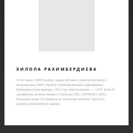
ХИЛОЛА РАХИМБЕРДИЕВА
19 лет опыта в HRM (подбор, оценка, обучение и развитие персонала) в
международных ННО, торговле, телекоммуникациях и фармацевтике.
Преподавательская практика с 2013 года, консультативная — с 2016. Более 10
сертификатов, включая тренера и 3 ассессора (SHL, ONTARGET, DISC).
Проведено свыше 150 тренингов по управлению временем, стрессом и
развитию управленческих навыков.